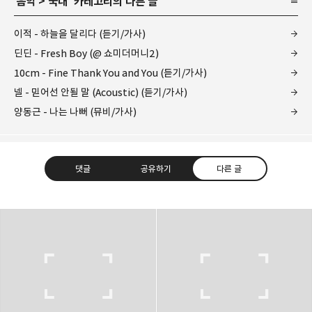
'
음악
>
국내
' 카테고리의 다른 글
이적 - 하늘을 달리다 (듣기/가사)
딘딘 - Fresh Boy (@ 쇼미더머니2)
10cm - Fine Thank You and You (듣기/가사)
넬 - 믿어선 안될 말 (Acoustic) (듣기/가사)
양동근 - 나는 나뻐 (뮤비/가사)
댓글
공유하기
다른 글
kjgsb
kjgsb 님의 블로그입니다.
구독하기
카카오톡
라인
트위터
구독하기