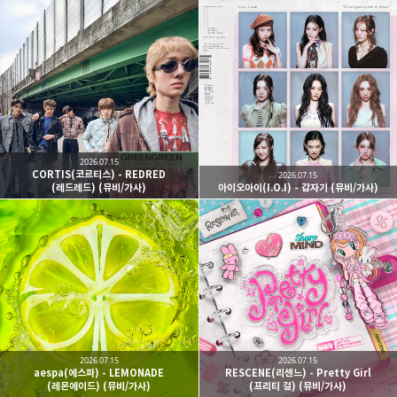
2026.07.15
CORTIS(코르티스) - REDRED
2026.07.15
(레드레드) (뮤비/가사)
아이오아이(I.O.I) - 갑자기 (뮤비/가사)
2026.07.15
2026.07.15
aespa(에스파) - LEMONADE
RESCENE(리센느) - Pretty Girl
(레몬에이드) (뮤비/가사)
(프리티 걸) (뮤비/가사)