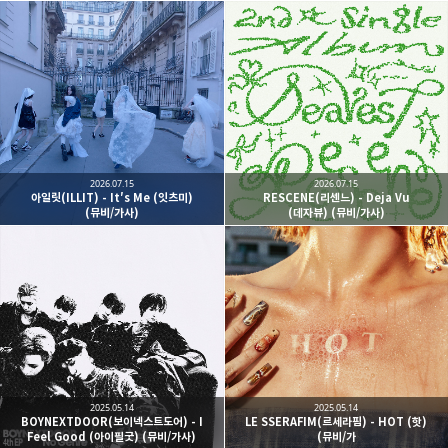
2026.07.15
2026.07.15
아일릿(ILLIT) - It′s Me (잇츠미)
RESCENE(리센느) - Deja Vu
(뮤비/가사)
(데자뷰) (뮤비/가사)
2025.05.14
2025.05.14
BOYNEXTDOOR(보이넥스트도어) - I
LE SSERAFIM(르세라핌) - HOT (핫)
Feel Good (아이필굿) (뮤비/가사)
(뮤비/가