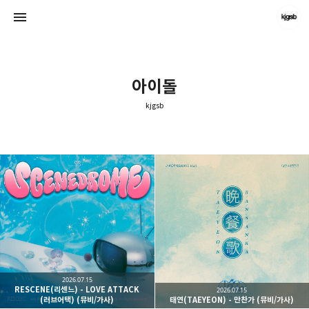
아이돌
kjgsb
kjgsb
kjgsb
2026.07.15
RESCENE(리센느) - LOVE ATTACK
2026.07.15
(러브어택) (뮤비/가사)
태연(TAEYEON) - 만찬가 (뮤비/가사)