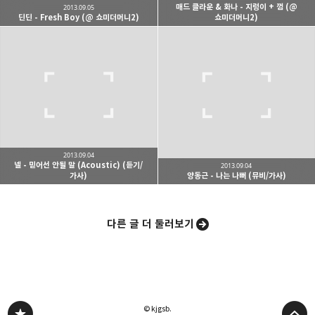
매드 클라운 & 화나 - 지렁이 + 껌 (@
2013.09.05
딘딘 - Fresh Boy (@ 쇼미더머니2)
쇼미더머니2)
카카오스토리
밴드
네이버 블로그
Pocke
2013.09.04
넬 - 믿어선 안될 말 (Acoustic) (듣기/
2013.09.04
가사)
양동근 - 나는 나뻐 (뮤비/가사)
다른 글 더 둘러보기
© kjgsb.