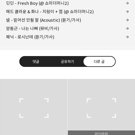
딘딘 - Fresh Boy (@ 쇼미더머니2)
매드 클라운 & 화나 - 지렁이 + 껌 (@ 쇼미더머니2)
넬 - 믿어선 안될 말 (Acoustic) (듣기/가사)
양동근 - 나는 나뻐 (뮤비/가사)
패닉 - 로시난테 (듣기/가사)
댓글
공유하기
다른 글
kjgsb
kjgsb 님의 블로그입니다.
구독하기
카카오톡
라인
트위터
구독하기
2013.09.05