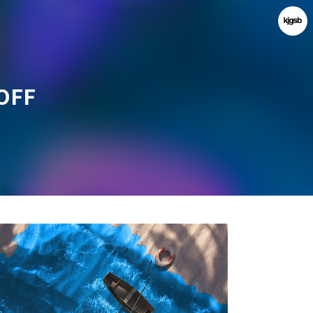
OFF
kjgsb
kjgsb