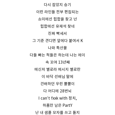
다시 잡았지 승기
이런 라인들 전부 편집되는
쇼미에선 힙합을 찾고 넌
힙합에선 유재석 찾네
진짜 빡세서
그 기준 견디면 앞에다 붙여서 K
나와 특산물
다들 빠는 척들은 하는데 나는 에이
속 꼬여 13년째
메신저 별로라 메시지 별로란
이 바닥 선배님 말에
건배하던 우린 뿔뿔이
다 어디에 28번뇌
I can't fxxk with 정치,
하품만 남은 PartY
난 내 샘플 모자를 쓰고 돌지