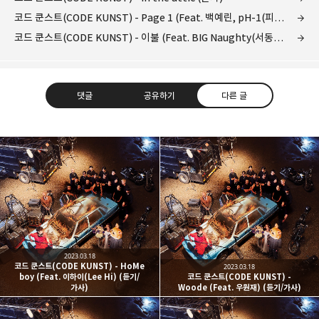
코드 쿤스트(CODE KUNST) - Page 1 (Feat. 백예린, pH-1(피에이치원)) (듣기/가사)
코드 쿤스트(CODE KUNST) - 이불 (Feat. BIG Naughty(서동현)) (듣기/가사)
댓글
공유하기
다른 글
kjgsb
kjgsb 님의 블로그입니다.
구독하기
카카오톡
라인
트위터
구독하기
2023.03.18
코드 쿤스트(CODE KUNST) - HoMe
2023.03.18
boy (Feat. 이하이(Lee Hi) (듣기/
코드 쿤스트(CODE KUNST) -
가사)
Woode (Feat. 우원재) (듣기/가사)
카카오스토리
밴드
네이버 블로그
Pocke