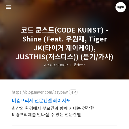
코드 쿤스트(CODE KUNST) -
Shine (Feat. 우원재, Tiger
JK(타이거 제이케이),
JUSTHIS(저스디스)) (듣기/가사)
kjgsb
2023.03.18 00:57
음악/국내
kjgsb
https://blog.naver.com/lazypaw
광고
비숑프리제 전문켄넬 레이지포
최상의 환경에서 부모견과 함께 지내는 건강한
비숑프리제를 만나실 수 있는 전문켄넬