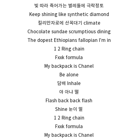
빛 따라 죽어가는 벌레들에 극락정토
Keep shining like synthetic diamond
킬리만자로에 산꼭대기 climate
Chocolate sundae scrumptious dining
The dopest Ethiopians fallopian I'm in
1 2 Ring chain
Fxxk formula
My backpack is Chanel
Be alone
담배 Inhale
야 아냐 떨
Flash back back flash
Shine 눈이 멀
1 2 Ring chain
Fxxk formula
My backpack is Chanel