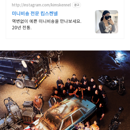
http://instagram.com/kimskennel
광고
미니비숑 전문 킴스켄넬
역변없이 예쁜 미니비숑을 만나보세요.
20년 전통.