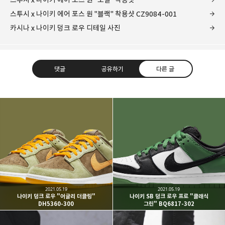
스투시 x 나이키 에어 포스 원 "블랙" 착용샷 CZ9084-001
카시나 x 나이키 덩크 로우 디테일 사진
댓글
공유하기
다른 글
kjgsb
kjgsb 님의 블로그입니다.
구독하기
카카오톡
라인
트위터
구독하기
2021.05.19
2021.05.19
나이키 덩크 로우 "어글리 더클링"
나이키 SB 덩크 로우 프로 "클래식
DH5360-300
그린" BQ6817-302
카카오스토리
밴드
네이버 블로그
Pocke