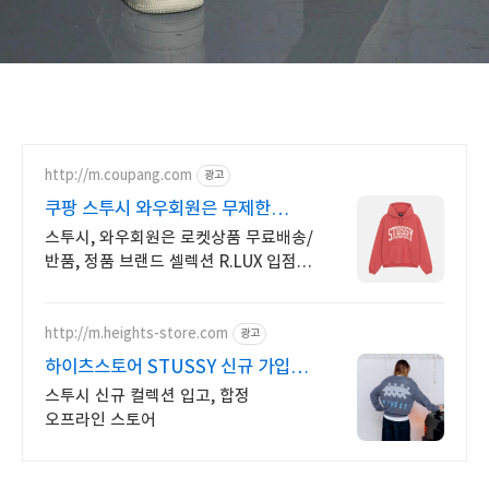
http://m.coupang.com
광고
쿠팡 스투시 와우회원은 무제한
무료배송
스투시, 와우회원은 로켓상품 무료배송/
반품, 정품 브랜드 셀렉션 R.LUX 입점.
꼭 필요한 제품은 쿠팡에서 더
저렴하게, 로켓배송으로 더 빠르게!
http://m.heights-store.com
광고
하이츠스토어 STUSSY 신규 가입
12% 쿠폰
스투시 신규 컬렉션 입고, 합정
오프라인 스토어