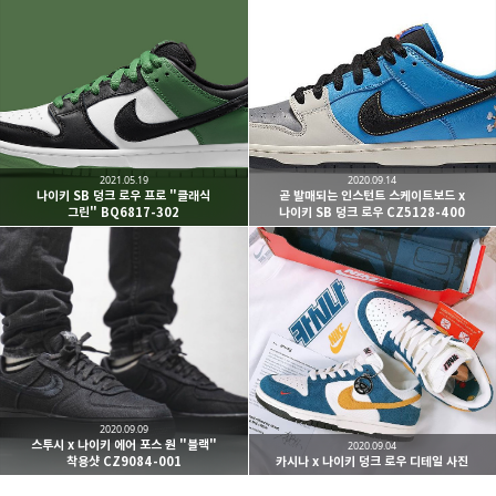
kjgsb
kjgsb 님의 블로그입니다.
구독하기
카카오톡
라인
트위터
구독하기
2021.05.19
2020.09.14
나이키 SB 덩크 로우 프로 "클래식
곧 발매되는 인스턴트 스케이트보드 x
그린" BQ6817-302
나이키 SB 덩크 로우 CZ5128-400
카카오스토리
밴드
네이버 블로그
Pocke
2020.09.09
스투시 x 나이키 에어 포스 원 "블랙"
2020.09.04
착용샷 CZ9084-001
카시나 x 나이키 덩크 로우 디테일 사진