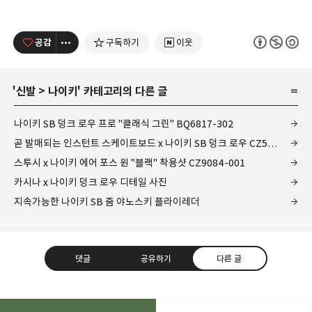
공감
구독하기
이웃
'
신발
>
나이키
' 카테고리의 다른 글
나이키 SB 덩크 로우 프로 "클래식 그린" BQ6817-302
곧 발매되는 인스턴트 스케이트보드 x 나이키 SB 덩크 로우 CZ5128-400
스투시 x 나이키 에어 포스 원 "블랙" 착용샷 CZ9084-001
카시나 x 나이키 덩크 로우 디테일 사진
지속가능한 나이키 SB 줌 야노스키 플라이레더
댓글
공유하기
다른 글