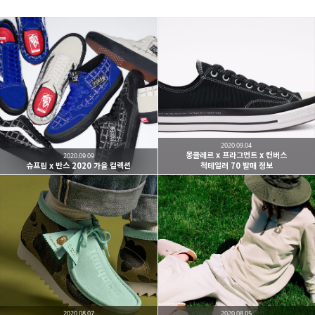
kjgsb
kjgsb 님의 블로그입니다.
구독하기
카카오톡
라인
트위터
구독하기
2020.09.04
몽클레르 x 프라그먼트 x 컨버스
2020.09.09
슈프림 x 반스 2020 가을 컬렉션
척테일러 70 발매 정보
카카오스토리
밴드
네이버 블로그
Pocke
2020.08.07
2020.08.05