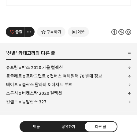
공감
구독하기
이웃
'
신발
' 카테고리의 다른 글
슈프림 x 반스 2020 가을 컬렉션
몽클레르 x 프라그먼트 x 컨버스 척테일러 70 발매 정보
베이프 x 클락스 왈라비 & 데저트 부츠
스투시 x 버켄스탁 2020 컬렉션
컨셉트 x 뉴발란스 327
댓글
공유하기
다른 글