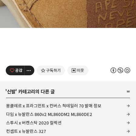
공감
구독하기
이웃
'
신발
' 카테고리의 다른 글
몽클레르 x 프라그먼트 x 컨버스 척테일러 70 발매 정보
다임 x 뉴발란스 860v2 ML860DM2 ML860DE2
스투시 x 버켄스탁 2020 컬렉션
컨셉트 x 뉴발란스 327