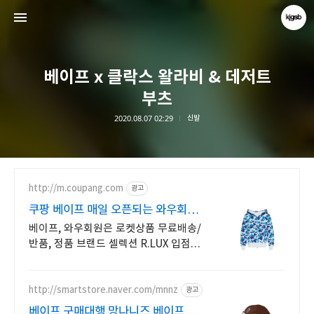
베이프 x 클락스 왈라비 & 데저트
부츠
2020.08.07 02:29
신발
kjgsb
kjgsb
http://m.coupang.com
광고
쿠팡 베이프 매일 오픈되는 와우회원
특가
베이프, 와우회원은 로켓상품 무료배송/
반품, 정품 브랜드 셀렉션 R.LUX 입점.
꼭 필요한 제품은 쿠팡에서 더
저렴하게, 로켓배송으로 더 빠르게!
http://smartstore.naver.com/mnnz
광고
베이프 구매대행 망나니즈 베이프