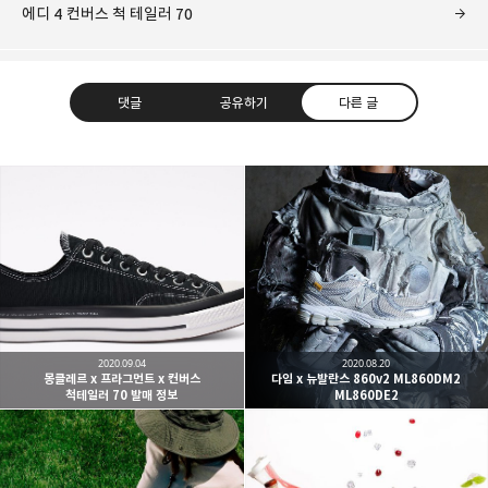
에디 4 컨버스 척 테일러 70
댓글
공유하기
다른 글
kjgsb
kjgsb 님의 블로그입니다.
구독하기
카카오톡
라인
트위터
구독하기
2020.09.04
2020.08.20
몽클레르 x 프라그먼트 x 컨버스
다임 x 뉴발란스 860v2 ML860DM2
척테일러 70 발매 정보
ML860DE2
카카오스토리
밴드
네이버 블로그
Pocke