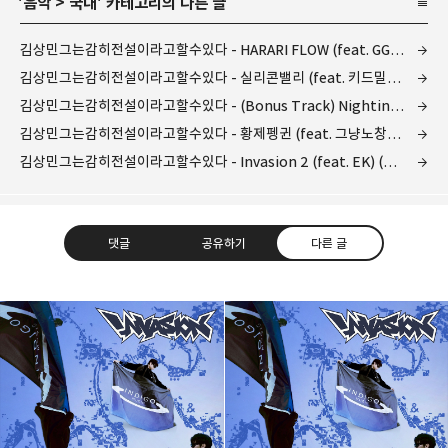
'
음악
>
국내
' 카테고리의 다른 글
김상민그는감히전설이라고할수있다 - HARARI FLOW (feat. GGM Kimbo) (하라리 플로우) (뮤비/가사)
김상민그는감히전설이라고할수있다 - 실리콘밸리 (feat. 키드밀리 (Kid Milli)) (뮤비/가사)
김상민그는감히전설이라고할수있다 - (Bonus Track) Nightingale (feat. 스윙스) (뮤비/가사)
김상민그는감히전설이라고할수있다 - 황제펭귄 (feat. 그냥노창, 양홍원) (듣기/가사)
김상민그는감히전설이라고할수있다 - Invasion 2 (feat. EK) (Prod. Niceshotnick) (듣기/가사)
댓글
공유하기
다른 글
kjgsb
kjgsb 님의 블로그입니다.
구독하기
카카오톡
라인
트위터
구독하기