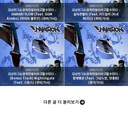
2025.12.12
2025.12.12
김상민그는감히전설이라고할수있다 -
김상민그는감히전설이라고할수있다 -
HARARI FLOW (feat. GGM
실리콘밸리 (feat. 키드밀리 (Kid
Kimbo) (하라리 플로우) (뮤비/가사)
Milli)) (뮤비/가사)
카카오스토리
밴드
네이버 블로그
Pocke
2025.12.12
2025.12.12
김상민그는감히전설이라고할수있다 -
김상민그는감히전설이라고할수있다 -
(Bonus Track) Nightingale
황제펭귄 (feat. 그냥노창, 양홍원)
(feat. 스윙스) (뮤비/가사)
(듣기/가사)
다른 글 더 둘러보기