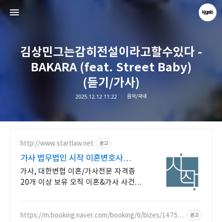
김상민그는감히전설이라고할수있다 -
BAKARA (feat. Street Baby)
(듣기/가사)
2025.12.12 11:22
음악/국내
kjgsb
kjgsb
http://www.startlaw.net
광고
가사 법무법인 시작 이혼변호사
24시간 비밀상담
가사, 대한변협 이혼/가사전문 자격증
20개 이상 보유 오직 이혼&가사 사건만
진행하는 진짜 이혼전문로펌.
https://m.booking.naver.com/booking/6/bizes/14750
광고