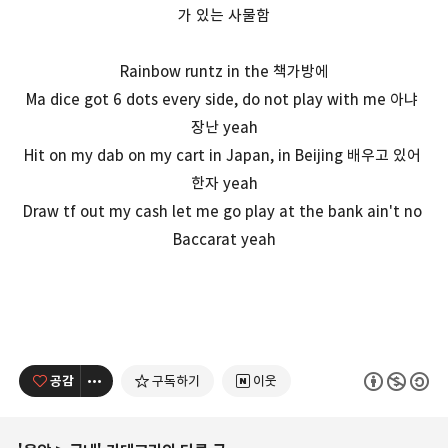
가 있는 사물함
Rainbow runtz in the 책가방에
Ma dice got 6 dots every side, do not play with me 아냐
장난 yeah
Hit on my dab on my cart in Japan, in Beijing 배우고 있어
한자 yeah
Draw tf out my cash let me go play at the bank ain't no
Baccarat yeah
공감
구독하기
이웃