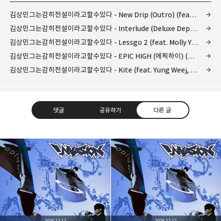
김상민그는감히전설이라고할수있다 - New Drip (Outro) (feat. likecannabiss) (듣기/가사)
김상민그는감히전설이라고할수있다 - Interlude (Deluxe Departure) (feat. 스윙스)
김상민그는감히전설이라고할수있다 - Lessgo 2 (feat. Molly Yam(몰리얌)) (듣기/가사)
김상민그는감히전설이라고할수있다 - EPIC HIGH (에픽하이) (듣기/가사)
김상민그는감히전설이라고할수있다 - Kite (feat. Yung Weej, GGM Lil Dragon) (Prod. June)
댓글
공유하기
다른 글
kjgsb
kjgsb 님의 블로그입니다.
구독하기
카카오톡
라인
트위터
구독하기
2025.12.12
2025.12.12