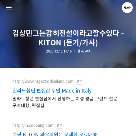
김상민그는감히전설이라고할수있다 -
KITON (듣기/가사)
2025.12.12 11:16
음악/국내
kjgsb
kjgsb
http://www.ragazzodimilano.com
광고
밀라노청년 편집샵 우먼 Made in Italy
밀라노청년 편집샵에서 진행하는 여성 명품 브랜드 전문
구매대행, 편집샵
http://m.coupang.com
광고
쿠팡 KITON 와우회원은 무제한 무료배송