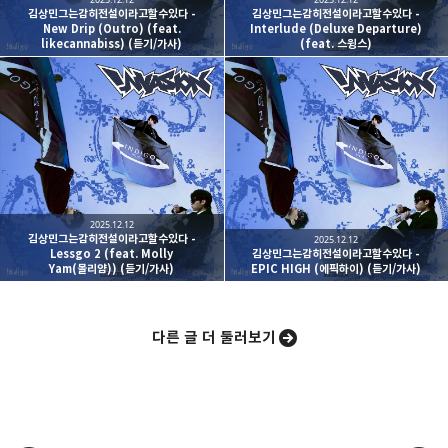
김상민그는감히전설이라고할수있다 -
김상민그는감히전설이라고할수있다 -
New Drip (Outro) (feat.
Interlude (Deluxe Departure)
likecannabiss) (듣기/가사)
(feat. 스윙스)
카카오스토리
밴드
네이버 블로그
Pocke
2025.12.12
김상민그는감히전설이라고할수있다 -
2025.12.12
Lessgo 2 (feat. Molly
김상민그는감히전설이라고할수있다 -
Yam(몰리얌)) (듣기/가사)
EPIC HIGH (에픽하이) (듣기/가사)
다른 글 더 둘러보기