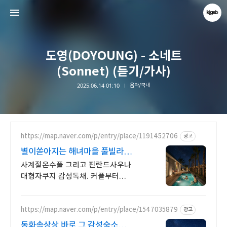
도영(DOYOUNG) - 소네트
(Sonnet) (듣기/가사)
2025.06.14 01:10
음악/국내
kjgsb
kjgsb
https://map.naver.com/p/entry/place/1191452706
광고
별이쏟아지는 해녀마을 풀빌라
르세라핌도 다녀간 감성풀빌라
사계절온수풀 그리고 핀란드사우나
대형자쿠지 감성독채. 커플부터
대가족까지 힐링숙소 여행피로 녹이는
온수풀과 스파, 불멍.제주해녀마을
돌담길 속에서느끼는 온전한휴식
https://map.naver.com/p/entry/place/1547035879
광고
동화속상상 바로 그 감성숙소