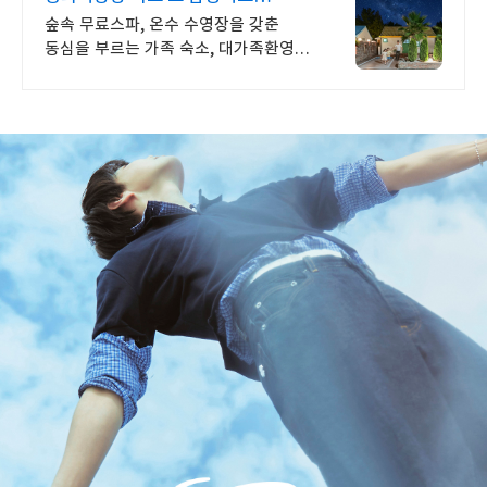
제주서쪽 오설록근처 완벽독채
숲속 무료스파, 온수 수영장을 갖춘
동심을 부르는 가족 숙소, 대가족환영,
바베큐 아이들과 어른 모두 좋아하는
따뜻한 수영장과 스파, 아기용품 풀
세트 제공, 청결