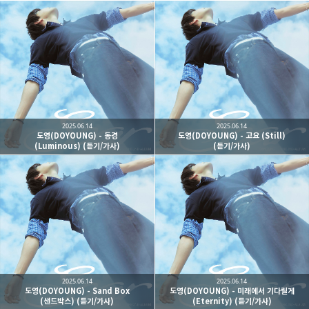
kjgsb
kjgsb 님의 블로그입니다.
구독하기
카카오톡
라인
트위터
구독하기
2025.06.14
2025.06.14
도영(DOYOUNG) - 동경
도영(DOYOUNG) - 고요 (Still)
(Luminous) (듣기/가사)
(듣기/가사)
카카오스토리
밴드
네이버 블로그
Pocke
2025.06.14
2025.06.14
도영(DOYOUNG) - Sand Box
도영(DOYOUNG) - 미래에서 기다릴게
(샌드박스) (듣기/가사)
(Eternity) (듣기/가사)