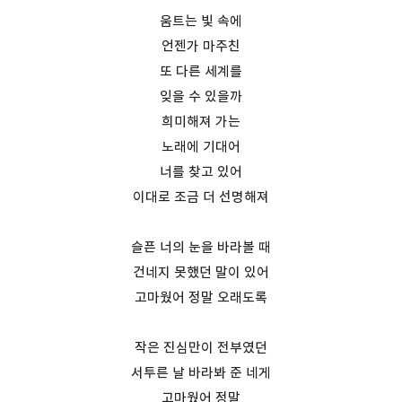
움트는 빛 속에
언젠가 마주친
또 다른 세계를
잊을 수 있을까
희미해져 가는
노래에 기대어
너를 찾고 있어
이대로 조금 더 선명해져
슬픈 너의 눈을 바라볼 때
건네지 못했던 말이 있어
고마웠어 정말 오래도록
작은 진심만이 전부였던
서투른 날 바라봐 준 네게
고마웠어 정말