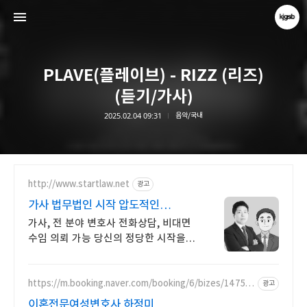
PLAVE(플레이브) - RIZZ (리즈)
(듣기/가사)
2025.02.04 09:31
음악/국내
kjgsb
kjgsb
http://www.startlaw.net
광고
가사 법무법인 시작 압도적인
이혼소송 승소사례
가사, 전 분야 변호사 전화상담, 비대면
수임 의뢰 가능 당신의 정당한 시작을
도와드립니다.
https://m.booking.naver.com/booking/6/bizes/14750
광고
4
이혼전문여성변호사 하정미