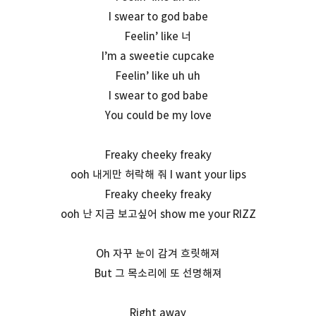
I swear to god babe
Feelin’ like 너
I’m a sweetie cupcake
Feelin’ like uh uh
I swear to god babe
You could be my love
Freaky cheeky freaky
ooh 내게만 허락해 줘 I want your lips
Freaky cheeky freaky
ooh 난 지금 보고싶어 show me your RIZZ
Oh 자꾸 눈이 감겨 흐릿해져
But 그 목소리에 또 선명해져
Right away