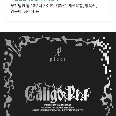
부천법원 앞 18년차 / 이혼, 위자료, 재산분할, 양육권,
양육비, 상간자 등