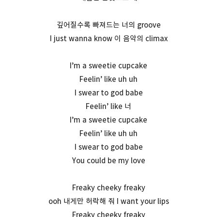
깊어질수록 빠져드는 너의 groove
I just wanna know 이 음악의 climax
I’m a sweetie cupcake
Feelin’ like uh uh
I swear to god babe
Feelin’ like 너
I’m a sweetie cupcake
Feelin’ like uh uh
I swear to god babe
You could be my love
Freaky cheeky freaky
ooh 내게만 허락해 줘 I want your lips
Freaky cheeky freaky