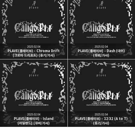
kjgsb
kjgsb 님의 블로그입니다.
구독하기
카카오톡
라인
트위터
구독하기
2025.02.04
2025.02.04
PLAVE(플레이브) - Chroma Drift
PLAVE(플레이브) - Dash (대쉬)
(크로마 드리프트) (듣기/가사)
(뮤비/가사)
카카오스토리
밴드
네이버 블로그
Pocke
2025.02.04
2025.02.04
PLAVE(플레이브) - Island
PLAVE(플레이브) - 12:32 (A to T)
(아일랜드) (뮤비/가사)
(듣기/가사)