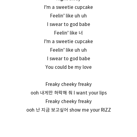
I’m a sweetie cupcake
Feelin’ like uh uh
I swear to god babe
Feelin’ like 너
I’m a sweetie cupcake
Feelin’ like uh uh
I swear to god babe
You could be my love
Freaky cheeky freaky
ooh 내게만 허락해 줘 I want your lips
Freaky cheeky freaky
ooh 난 지금 보고싶어 show me your RIZZ