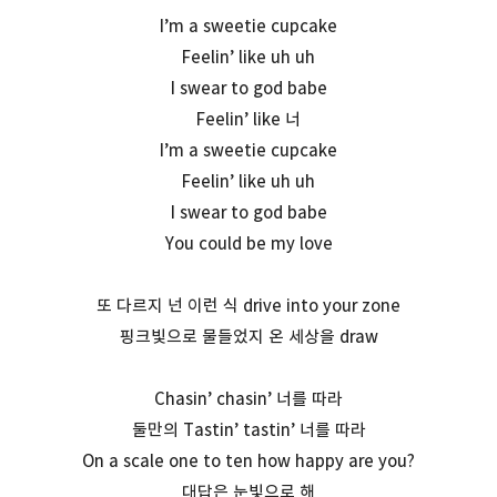
I’m a sweetie cupcake
Feelin’ like uh uh
I swear to god babe
Feelin’ like 너
I’m a sweetie cupcake
Feelin’ like uh uh
I swear to god babe
You could be my love
또 다르지 넌 이런 식 drive into your zone
핑크빛으로 물들었지 온 세상을 draw
Chasin’ chasin’ 너를 따라
둘만의 Tastin’ tastin’ 너를 따라
On a scale one to ten how happy are you?
대답은 눈빛으로 해