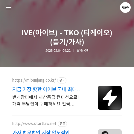
IVE(아이브) - TKO (티케이오)
(듣기/가사)
2025.02.04 09:22
음악/국내
kjgsb
kjgsb
https://m.bunjang.co.kr/
광고
지금 가장 핫한 아이브 국내 최대
브랜드 중고거래
번개장터에서 새상품급 컨디션으로!
가격 부담없이 구매하세요 전국
각지에서 올라오는 전국구 최다 상품
매일 10만 개 이상의 신규 상품 업로드
http://www.startlaw.net
광고
가사 법무법인 시작 압도적인