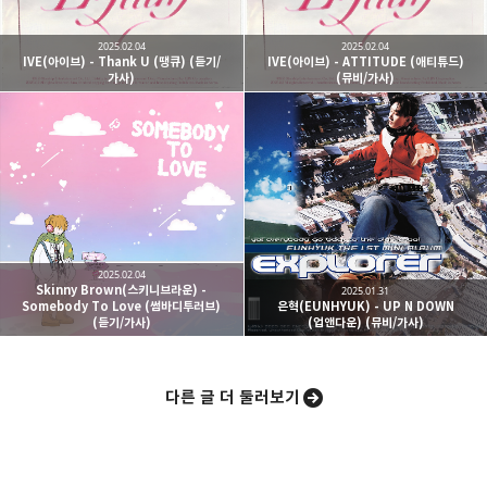
2025.02.04
2025.02.04
IVE(아이브) - Thank U (땡큐) (듣기/
IVE(아이브) - ATTITUDE (애티튜드)
가사)
(뮤비/가사)
카카오스토리
밴드
네이버 블로그
Pocke
2025.02.04
Skinny Brown(스키니브라운) -
2025.01.31
Somebody To Love (썸바디투러브)
은혁(EUNHYUK) - UP N DOWN
(듣기/가사)
(업앤다운) (뮤비/가사)
다른 글 더 둘러보기