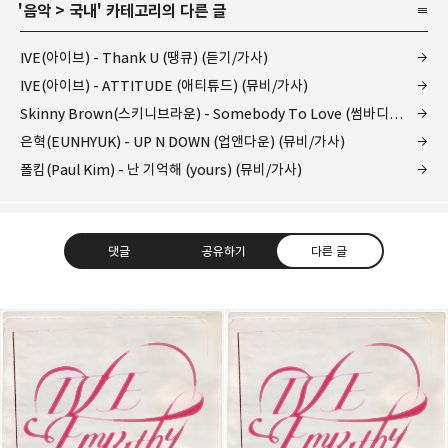
'
음악
>
국내
' 카테고리의 다른 글
IVE(아이브) - Thank U (땡큐) (듣기/가사)
IVE(아이브) - ATTITUDE (애티튜드) (뮤비/가사)
Skinny Brown(스키니브라운) - Somebody To Love (썸바디투러브) (듣기/가사)
은혁(EUNHYUK) - UP N DOWN (업앤다운) (뮤비/가사)
폴킴(Paul Kim) - 난 기억해 (yours) (뮤비/가사)
댓글
공유하기
다른 글
kjgsb
kjgsb 님의 블로그입니다.
구독하기
카카오톡
라인
트위터
구독하기