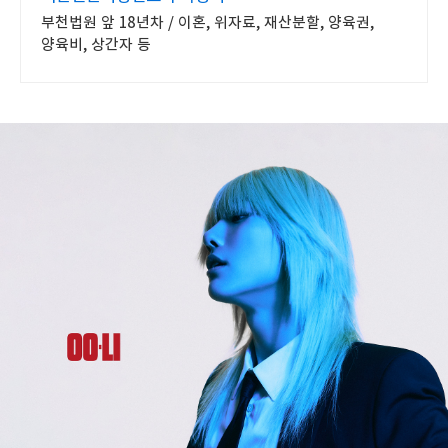
부천법원 앞 18년차 / 이혼, 위자료, 재산분할, 양육권,
양육비, 상간자 등