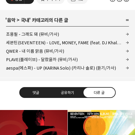
'
음악
>
국내
' 카테고리의 다른 글
조용필 - 그래도 돼 (뮤비/가사)
세븐틴(SEVENTEEN) - LOVE, MONEY, FAME (feat. DJ Khaled) (러브 머니 페임) (디제이 칼리드) (뮤비/가사)
QWER - 내 이름 맑음 (뮤비/가사)
PLAVE(플레이브) - 달랐을까 (뮤비/가사)
aespa(에스파) - UP (KARINA Solo) (카리나 솔로) (듣기/가사)
댓글
공유하기
다른 글
kjgsb