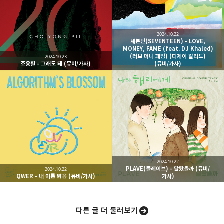
kjgsb 님의 블로그입니다.
구독하기
카카오톡
라인
트위터
구독하기
2024.10.22
세븐틴(SEVENTEEN) - LOVE,
MONEY, FAME (feat. DJ Khaled)
(러브 머니 페임) (디제이 칼리드)
2024.10.23
조용필 - 그래도 돼 (뮤비/가사)
(뮤비/가사)
카카오스토리
밴드
네이버 블로그
Pocke
2024.10.22
PLAVE(플레이브) - 달랐을까 (뮤비/
2024.10.22
QWER - 내 이름 맑음 (뮤비/가사)
가사)
다른 글 더 둘러보기