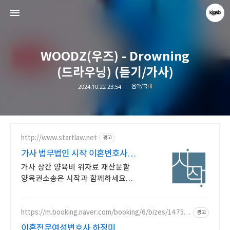
WOODZ(우즈) - Drowning
(드라우닝) (듣기/가사)
2024.10.22 23:54
음악/국내
kjgsb
kjgsb
http://www.startlaw.net
광고
가사 법무법인 시작 이혼변호사
24시간 비밀상담
가사 상간 양육비 위자료 재산분할
양육권소송은 시작과 함께하세요
압도적인 전문변호사 자격증 개수,
20개 이상!
https://m.booking.naver.com/booking/6/bizes/14750
광고
4
이혼전문여성변호사 하정미