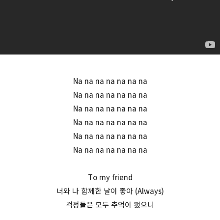
Na na na na na na na
Na na na na na na na
Na na na na na na na
Na na na na na na na
Na na na na na na na
Na na na na na na na
To my friend
너와 나 함께한 날이 좋아 (Always)
걱정들은 모두 추억이 됐으니