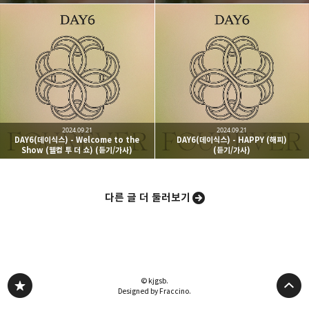
카카오스토리
밴드
네이버 블로그
Pocke
2024.09.21
2024.09.21
DAY6(데이식스) - Welcome to the
DAY6(데이식스) - HAPPY (해피)
Show (웰컴 투 더 쇼) (듣기/가사)
(듣기/가사)
다른 글 더 둘러보기
© kjgsb.
Designed by Fraccino.