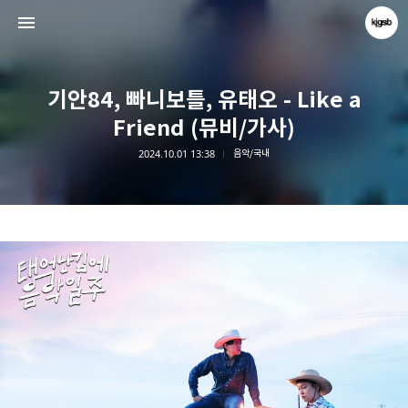
기안84, 빠니보틀, 유태오 - Like a
Friend (뮤비/가사)
2024.10.01 13:38
음악/국내
kjgsb
kjgsb