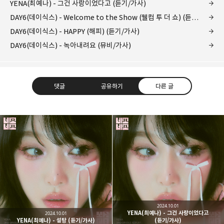
YENA(최예나) - 그건 사랑이었다고 (듣기/가사)
DAY6(데이식스) - Welcome to the Show (웰컴 투 더 쇼) (듣기/가사)
DAY6(데이식스) - HAPPY (해피) (듣기/가사)
DAY6(데이식스) - 녹아내려요 (뮤비/가사)
댓글
공유하기
다른 글
kjgsb
kjgsb 님의 블로그입니다.
구독하기
카카오톡
라인
트위터
구독하기
2024.10.01
YENA(최예나) - 그건 사랑이었다고
2024.10.01
YENA(최예나) - 설탕 (듣기/가사)
(듣기/가사)