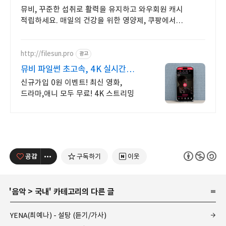
뮤비, 꾸준한 섭취로 활력을 유지하고 와우회원 캐시
적립하세요. 매일의 건강을 위한 영양제, 쿠팡에서
합리적으로 관리하세요.
http://filesun.pro
광고
뮤비 파일썬 초고속, 4K 실시간
보기!
신규가입 0원 이벤트! 최신 영화,
드라마,애니 모두 무료! 4K 스트리밍
공감
구독하기
이웃
'
음악
>
국내
' 카테고리의 다른 글
YENA(최예나) - 설탕 (듣기/가사)