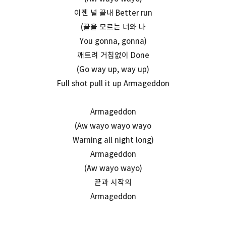
이젠 널 끝내 Better run
(끝을 모르는 너와 나
You gonna, gonna)
깨트려 거침없이 Done
(Go way up, way up)
Full shot pull it up Armageddon
Armageddon
(Aw wayo wayo wayo
Warning all night long)
Armageddon
(Aw wayo wayo)
끝과 시작의
Armageddon