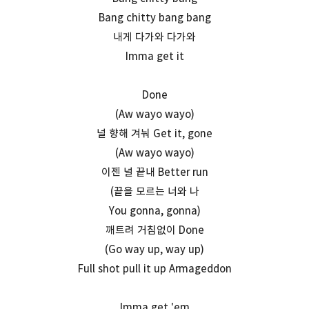
Bang chitty bang bang
내게 다가와 다가와
Imma get it
Done
(Aw wayo wayo)
널 향해 겨눠 Get it, gone
(Aw wayo wayo)
이젠 널 끝내 Better run
(끝을 모르는 너와 나
You gonna, gonna)
깨트려 거침없이 Done
(Go way up, way up)
Full shot pull it up Armageddon
Imma get 'em