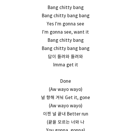
Bang chitty bang
Bang chitty bang bang
Yes I'm gonna see
I'm gonna see, want it
Bang chitty bang
Bang chitty bang bang
답이 들려와 들려와
Imma get it
Done
(Aw wayo wayo)
널 향해 겨눠 Get it, gone
(Aw wayo wayo)
이젠 널 끝내 Better run
(끝을 모르는 너와 나
You gonna, gonna)