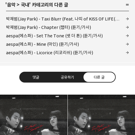
'
음악
>
국내
' 카테고리의 다른 글
박재범(Jay Park) - Taxi Blurr (Feat. 나띠 of KISS OF LIFE(키스오브라이프)) (택시 불러) (뮤비/가사)
박재범(Jay Park) - Chapter (챕터) (듣기/가사)
aespa(에스파) - Set The Tone (셋 더 톤) (듣기/가사)
aespa(에스파) - Mine (마인) (듣기/가사)
aespa(에스파) - Licorice (리코리쉬) (듣기/가사)
댓글
공유하기
다른 글
kjgsb
kjgsb 님의 블로그입니다.
구독하기
카카오톡
라인
트위터
구독하기