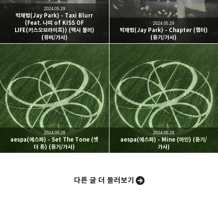
2024.05.29
박재범(Jay Park) - Taxi Blurr
(Feat. 나띠 of KISS OF
2024.05.29
LIFE(키스오브라이프)) (택시 불러)
박재범(Jay Park) - Chapter (챕터)
(뮤비/가사)
(듣기/가사)
카카오스토리
밴드
네이버 블로그
Pocke
2024.05.28
2024.05.28
aespa(에스파) - Set The Tone (셋
aespa(에스파) - Mine (마인) (듣기/
더 톤) (듣기/가사)
가사)
다른 글 더 둘러보기