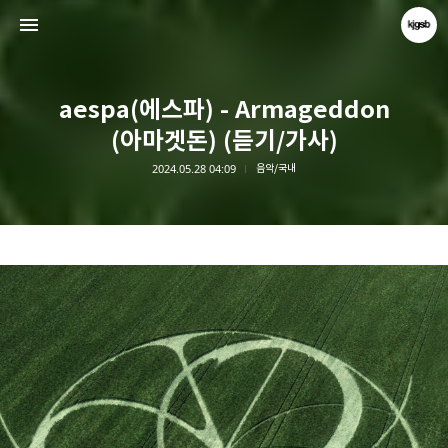
aespa(에스파) - Armageddon
(아마겟돈) (듣기/가사)
2024.05.28 04:09
음악/국내
kjgsb
kjgsb