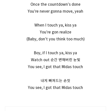
Once the countdown's done
You're never gonna move, yeah
When I touch ya, kiss ya
You're gon realize
(Baby, don't you think too much)
Boy, if I touch ya, kiss ya
Watch out 순간 변해버린 눈빛
You see, I got that Midas touch
내게 빠져드는 손짓
You see, I got that Midas touch