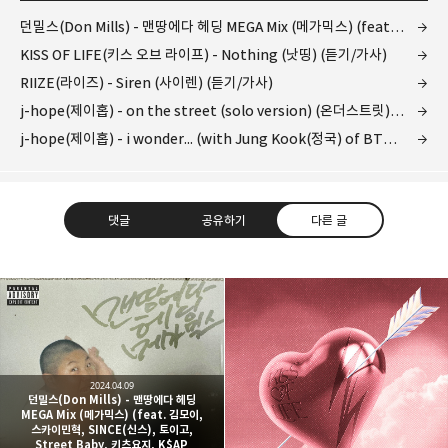
던밀스(Don Mills) - 맨땅에다 헤딩 MEGA Mix (메가믹스) (feat. 김모이, 스카이민혁, SINCE(신스), 토이고, Street Baby, 키츠요지, K$AP RAMA(케이셉라마), Poison Mushroom(포이즌 머쉬룸), 오담률, CHERRY BOY 17, 노윤..
KISS OF LIFE(키스 오브 라이프) - Nothing (낫띵) (듣기/가사)
RIIZE(라이즈) - Siren (사이렌) (듣기/가사)
j-hope(제이홉) - on the street (solo version) (온더스트릿) (솔로버전) (듣기/가사)
j-hope(제이홉) - i wonder... (with Jung Kook(정국) of BTS) (뮤비/가사)
댓글
공유하기
다른 글
kjgsb
kjgsb 님의 블로그입니다.
구독하기
카카오톡
라인
트위터
2024.04.09
던밀스(Don Mills) - 맨땅에다 헤딩
구독하기
MEGA Mix (메가믹스) (feat. 김모이,
스카이민혁, SINCE(신스), 토이고,
Street Baby, 키츠요지, K$AP