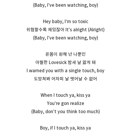
(Baby, I've been watching, boy)
Hey baby, I'm so toxic
위험할수록 재밌잖아 It's alright (Alright)
(Baby, I've been watching, boy)
온몸이 원해 넌 나뿐인
아찔한 Lovesick 밤새 날 앓게 돼
I warned you with a single touch, boy
도망쳐봐 어차피 날 벗어날 수 없어
When I touch ya, kiss ya
You're gon realize
(Baby, don't you think too much)
Boy, if I touch ya, kiss ya