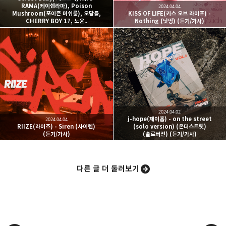
RAMA(케이셉라마), Poison
2024.04.04
Mushroom(포이즌 머쉬룸), 오담률,
KISS OF LIFE(키스 오브 라이프) -
CHERRY BOY 17, 노윤..
Nothing (낫띵) (듣기/가사)
카카오스토리
밴드
네이버 블로그
Pocke
2024.04.02
j-hope(제이홉) - on the street
2024.04.04
RIIZE(라이즈) - Siren (사이렌)
(solo version) (온더스트릿)
(듣기/가사)
(솔로버전) (듣기/가사)
다른 글 더 둘러보기