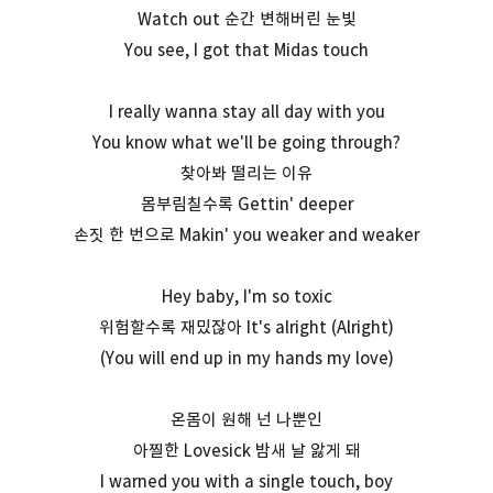
Watch out 순간 변해버린 눈빛
You see, I got that Midas touch
I really wanna stay all day with you
You know what we'll be going through?
찾아봐 떨리는 이유
몸부림칠수록 Gettin' deeper
손짓 한 번으로 Makin' you weaker and weaker
Hey baby, I'm so toxic
위험할수록 재밌잖아 It's alright (Alright)
(You will end up in my hands my love)
온몸이 원해 넌 나뿐인
아찔한 Lovesick 밤새 날 앓게 돼
I warned you with a single touch, boy