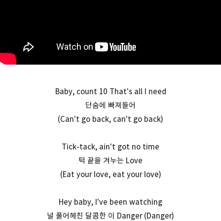
Baby, count 10 That's all I need
단숨에 빠져들어
(Can't go back, can't go back)
Tick-tack, ain't got no time
턱 끝을 겨누는 Love
(Eat your love, eat your love)
Hey baby, I've been watching
널 풀어헤친 달콤한 이 Danger (Danger)