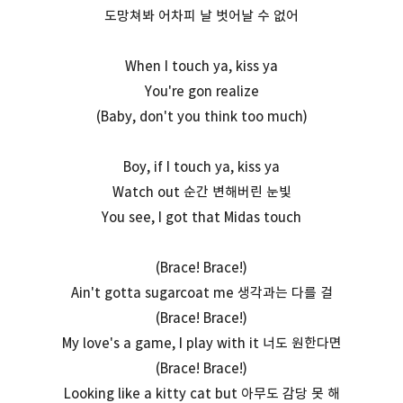
도망쳐봐 어차피 날 벗어날 수 없어
When I touch ya, kiss ya
You're gon realize
(Baby, don't you think too much)
Boy, if I touch ya, kiss ya
Watch out 순간 변해버린 눈빛
You see, I got that Midas touch
(Brace! Brace!)
Ain't gotta sugarcoat me 생각과는 다를 걸
(Brace! Brace!)
My love's a game, I play with it 너도 원한다면
(Brace! Brace!)
Looking like a kitty cat but 아무도 감당 못 해