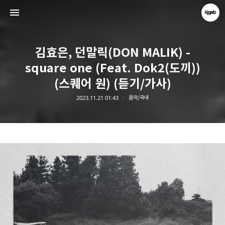
김효은, 던말릭(DON MALIK) -
square one (Feat. Dok2(도끼))
(스퀘어 원) (듣기/가사)
2023.11.21 01:43
음악/국내
kjgsb
kjgsb