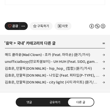
무료배송으로 만나세요.
공감
구독하기
이웃
'
음악
>
국내
' 카테고리의 다른 글
매드 클라운(Mad Clown) - 조카 (Feat. 마미손) (듣기/가사)
unofficialboyy(언오피셜보이) - UH HUH (Feat. SIDO, gamma) (Prod. Kiho Oum) (서리 디스곡) (듣기/가사)
김효은, 던말릭(DON MALIK) - hip_hop_ (힙합) (듣기/가사)
김효은, 던말릭(DON MALIK) - 나잇값 (Feat. 피타입(P-TYPE), 버벌진트(Verbal Jint)) (듣기/가사)
김효은, 던말릭(DON MALIK) - city light (시티 라이트) (듣기/가사)
댓글
공유하기
다른 글