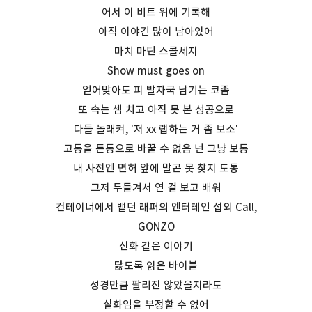
어서 이 비트 위에 기록해
아직 이야긴 많이 남아있어
마치 마틴 스콜세지
Show must goes on
얻어맞아도 피 발자국 남기는 코좀
또 속는 셈 치고 아직 못 본 성공으로
다들 놀래켜, '저 xx 랩하는 거 좀 보소'
고통을 돈통으로 바꿀 수 없음 넌 그냥 보통
내 사전엔 면허 앞에 말곤 못 찾지 도통
그저 두들겨서 연 걸 보고 배워
컨테이너에서 뱉던 래퍼의 엔터테인 섭외 Call,
GONZO
신화 같은 이야기
닳도록 읽은 바이블
성경만큼 팔리진 않았을지라도
실화임을 부정할 수 없어