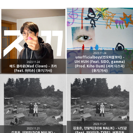
kjgsb
kjgsb 님의 블로그입니다.
구독하기
카카오톡
라인
트위터
구독하기
2023.11.24
unofficialboyy(언오피셜보이) -
UH HUH (Feat. SIDO, gamma)
2023.11.24
매드 클라운(Mad Clown) - 조카
(Prod. Kiho Oum) (서리 디스곡)
(Feat. 마미손) (듣기/가사)
(듣기/가사)
카카오스토리
밴드
네이버 블로그
Pocke
2023.11.21
김효은, 던말릭(DON MALIK) - 나잇값
2023.11.21
김효은, 던말릭(DON MALIK) -
(Feat. 피타입(P-TYPE), 버벌진트