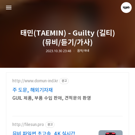
태민(TAEMIN) - Guilty (길티)
(뮤비/듣기/가사)
2023.10.30 23:48
음악/국내
kjgsb
kjgsb
http://www.domun-ind.kr
광고
주 도문, 해외기자재
GUIL 제품, 부품 수입 판매, 견적문의 환영
http://filesun.pro
광고
뮤비 파일썬 초고속, 4K 실시간