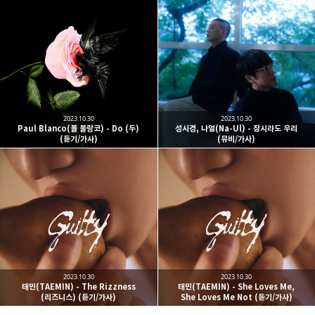
kjgsb
kjgsb 님의 블로그입니다.
구독하기
카카오톡
라인
트위터
구독하기
2023.10.30
2023.10.30
Paul Blanco(폴 블랑코) - Do (두)
성시경, 나얼(Na-Ul) - 잠시라도 우리
(듣기/가사)
(뮤비/가사)
카카오스토리
밴드
네이버 블로그
Pocke
2023.10.30
2023.10.30
태민(TAEMIN) - The Rizzness
태민(TAEMIN) - She Loves Me,
(리즈니스) (듣기/가사)
She Loves Me Not (듣기/가사)