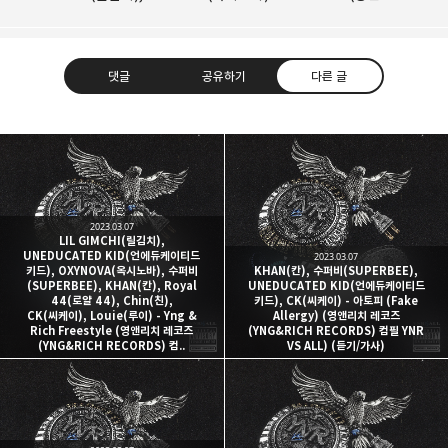
댓글
공유하기
다른 글
kjgsb
kjgsb 님의 블로그입니다.
2023.03.07
구독하기
카카오톡
라인
트위터
LIL GIMCHI(릴김치),
UNEDUCATED KID(언에듀케이티드
2023.03.07
구독하기
키드), OXYNOVA(옥시노바), 수퍼비
KHAN(칸), 수퍼비(SUPERBEE),
(SUPERBEE), KHAN(칸), Royal
UNEDUCATED KID(언에듀케이티드
44(로얄 44), Chin(친),
키드), CK(씨케이) - 아토피 (Fake
CK(씨케이), Louie(루이) - Yng &
Allergy) (영앤리치 레코즈
Rich Freestyle (영앤리치 레코즈
(YNG&RICH RECORDS) 컴필 YNR
(YNG&RICH RECORDS) 컴..
VS ALL) (듣기/가사)
카카오스토리
밴드
네이버 블로그
Pocke