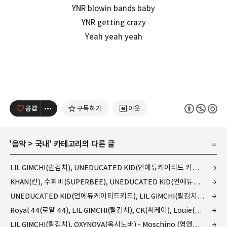
YNR blowin bands baby
YNR getting crazy
Yeah yeah yeah
공감
구독하기
이웃
'
음악
>
국내
' 카테고리의 다른 글
LIL GIMCHI(릴김치), UNEDUCATED KID(언에듀케이티드 키드), OXYNOVA(옥시노바), 수퍼비(SUPERBEE), KHAN(칸), Royal 44(로얄 44), Chin(친), CK(씨케이), Louie(루이) - Yng & Rich Freestyle (영앤리치 레코즈(YNG&RICH RECORDS) 컴..
KHAN(칸), 수퍼비(SUPERBEE), UNEDUCATED KID(언에듀케이티드 키드), CK(씨케이) - 아토피 (Fake Allergy) (영앤리치 레코즈(YNG&RICH RECORDS) 컴필 YNR VS ALL) (듣기/가사)
UNEDUCATED KID(언에듀케이티드키드), LIL GIMCHI(릴김치), OXYNOVA(옥시노바), 수퍼비(SUPERBEE) - 어디어디야 (Where You At) (영앤리치 레코즈(YNG&RICH RECORDS) 컴필 YNR VS ALL) (듣기/가사)
Royal 44(로얄 44), LIL GIMCHI(릴김치), CK(씨케이), Louie(루이) - Everything Chanel (영앤리치 레코즈(YNG&RICH RECORDS) 컴필 YNR VS ALL) (듣기/가사)
LIL GIMCHI(릴김치), OXYNOVA(옥시노바) - Moschino (영앤리치 레코즈(YNG&RICH RECORDS) 컴필 YNR VS ALL) (듣기/가사)