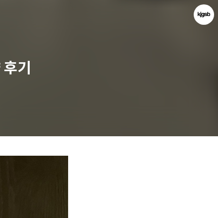
 후기
kjgsb
kjgsb