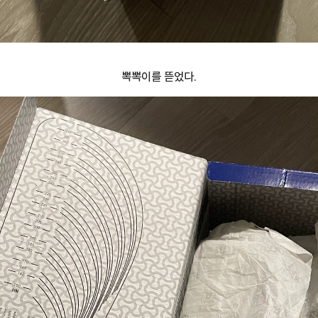
뽁뽁이를 뜯었다.