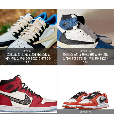
kjgsb
kjgsb 님의 블로그입니다.
구독하기
카카오톡
라인
트위터
구독하기
2021.07.10
2021.06.17
프라그먼트 디자인 x 트래비스 스캇 x
트래비스 스캇 x 프라그먼트 x 에어 조던
에어 조던 1 로우 OG 2021 DM7866-
1 하이 7월 29일 출시 확정 DH3227-
140
105
카카오스토리
밴드
네이버 블로그
Pocke
2021.05.22