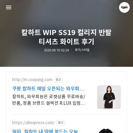
칼하트 WIP SS19 컬리지 반팔
티셔츠 화이트 후기
2020.09.10 02:24
후기/스타일
kjgsb
kjgsb
http://m.coupang.com
광고
쿠팡 칼하트 매일 오픈되는 와우회원
특가
칼하트, 와우회원은 로켓상품 무료배송/
반품, 정품 브랜드 셀렉션 R.LUX 입점.
꼭 필요한 제품은 쿠팡에서 더
저렴하게, 로켓배송으로 더 빠르게!
https://aliexpress.com/
광고
알리, 칼하트 내 맘에 쏙드는 오늘의