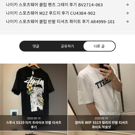
나이키 스포츠웨어 클럽 팬츠 그레이 후기 BV2714-063
나이키 스포츠웨어 M2Z 후드티 후기 CU4384-902
나이키 스포츠웨어 클럽 반팔 티셔츠 화이트 후기 AR4999-101
댓글
공유하기
다른 글
kjgsb
kjgsb 님의 블로그입니다.
구독하기
카카오톡
라인
트위터
구독하기
2020.09.10
2020.09.10
스투시 SS20 티키 트라이브 반팔 티셔츠
칼하트 WIP SS19 컬리지 반팔 티셔츠
후기
화이트 착용샷
카카오스토리
밴드
네이버 블로그
Pocke