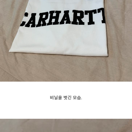
비닐을 벗긴 모습.