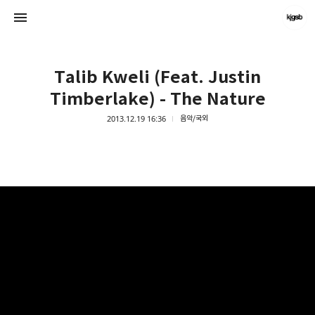
Talib Kweli (Feat. Justin
Timberlake) - The Nature
2013.12.19 16:36
음악/국외
kjgsb
kjgsb