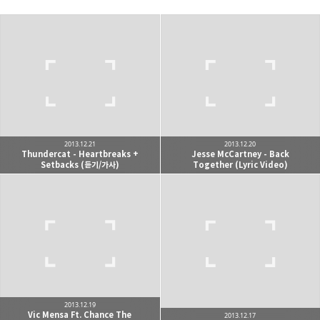
kjgsb
kjgsb 님의 블로그입니다.
구독하기
카카오톡
라인
트위터
구독하기
2013.12.21
2013.12.20
Thundercat - Heartbreaks +
Jesse McCartney - Back
Setbacks (듣기/가사)
Together (Lyric Video)
카카오스토리
밴드
네이버 블로그
Pocke
2013.12.19
Vic Mensa Ft. Chance The
2013.12.17