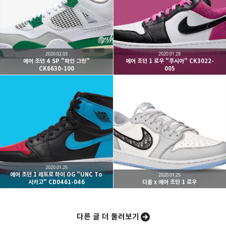
kjgsb 님의 블로그입니다.
구독하기
카카오톡
라인
트위터
구독하기
2020.02.03
2020.01.28
에어 조던 4 SP "파인 그린"
에어 조던 1 로우 "푸시아" CK3022-
CK6630-100
005
카카오스토리
밴드
네이버 블로그
Pocke
2020.01.25
에어 조던 1 레트로 하이 OG "UNC To
2020.01.25
시카고" CD0461-046
디올 x 에어 조던 1 로우
다른 글 더 둘러보기