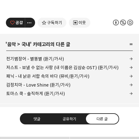
공감
구독하기
이웃
'
음악
>
국내
' 카테고리의 다른 글
전기뱀장어 - 별똥별 (듣기/가사)
저스트 - 보낼 수 없는 사랑 (내 이름은 김삼순 OST) (듣기/가사)
패닉 - 내 낡은 서랍 속의 바다 (뮤비/듣기/가사)
검정치마 - Love Shine (듣기/가사)
토마스 쿡 - 솔직하게 (듣기/가사)
댓글
공유하기
다른 글