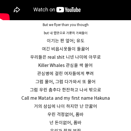
But we flyer than you though
but 내 랩만으로 가뿐히 가짜들이
이기는 판 엎어; 유도
여긴 비읍시옷들이 들끓어
우리들은 real shit 니넨 나미에 아무로
Killer Whales 관심을 싹 쓸어
관심병에 걸린 여자들에게 뿌려
그럼 물어, 그럼 다가와서 또 물어
그럼 우린 춤추다 한잔하고 나서 밖으로
Call me Matata and my first name Hakuna
거의 삼십에 나이 하지만 난 안꿇어
우린 걱정없어, 품바
넌 돈이없어, 품바
우리가 전혀 부잔