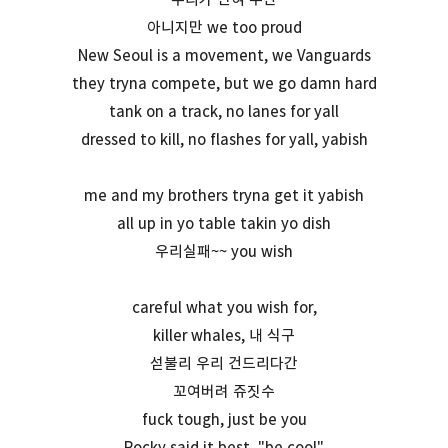
아니지만 we too proud
New Seoul is a movement, we Vanguards
they tryna compete, but we go damn hard
tank on a track, no lanes for yall
dressed to kill, no flashes for yall, yabish
me and my brothers tryna get it yabish
all up in yo table takin yo dish
우리실패~~ you wish
careful what you wish for,
killer whales, 내 식구
섣불리 우리 건드리다간
꼬여버려 쥬짓수
fuck tough, just be you
Rocky said it best, "be cool"