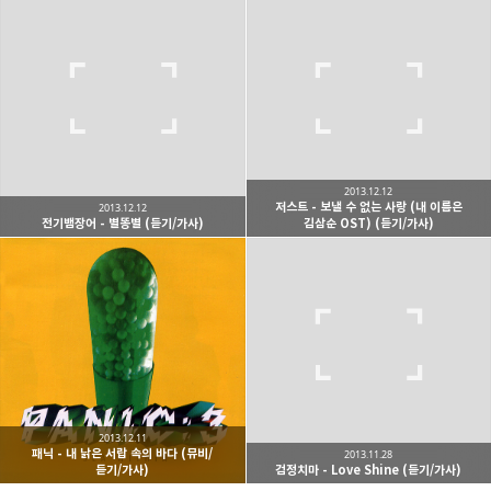
kjgsb
kjgsb 님의 블로그입니다.
구독하기
카카오톡
라인
트위터
구독하기
2013.12.12
저스트 - 보낼 수 없는 사랑 (내 이름은
2013.12.12
전기뱀장어 - 별똥별 (듣기/가사)
김삼순 OST) (듣기/가사)
카카오스토리
밴드
네이버 블로그
Pocke
2013.12.11
패닉 - 내 낡은 서랍 속의 바다 (뮤비/
2013.11.28
듣기/가사)
검정치마 - Love Shine (듣기/가사)