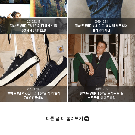
구독하기
2019.12.11
2019.12.11
칼하트 WIP FW19 AUTUMN IN
칼하트 WIP x A.P.C. 미니멀 워크웨어
SOMMERFIELD
콜라보레이션
카카오스토리
밴드
네이버 블로그
Pocke
2019.12.05
2019.12.05
칼하트 WIP x 컨버스 19FW 척 테일러
칼하트 WIP 19FW 트랙수트 &
70 OX 클래식
소프트쉘 에디토리얼
다른 글 더 둘러보기