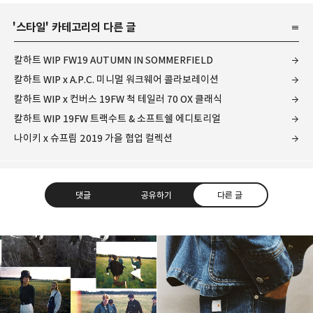
'
스타일
' 카테고리의 다른 글
칼하트 WIP FW19 AUTUMN IN SOMMERFIELD
칼하트 WIP x A.P.C. 미니멀 워크웨어 콜라보레이션
칼하트 WIP x 컨버스 19FW 척 테일러 70 OX 클래식
칼하트 WIP 19FW 트랙수트 & 소프트쉘 에디토리얼
나이키 x 슈프림 2019 가을 협업 컬렉션
댓글
공유하기
다른 글
kjgsb
kjgsb 님의 블로그입니다.
구독하기
카카오톡
라인
트위터