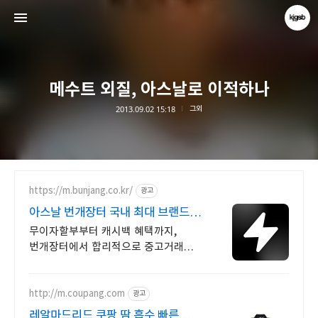
메수트 외질, 아스날로 이적하나
2013.09.02 15:18
그외
kjgsb
kjgsb
https://m.bunjang.co.kr/
광고
아스날 번개장터 국내 최대 브랜드
중고거래
무이자할부부터 캐시백 혜택까지,
번개장터에서 합리적으로 중고거래
하세요 전국 각지에서 올라오는 전국구
최다 상품 매일 10만 개 이상의 신규
상품 업로드
http://m.coupang.com
광고
레알마드리드 쿠팡 땀 흡수 빠른