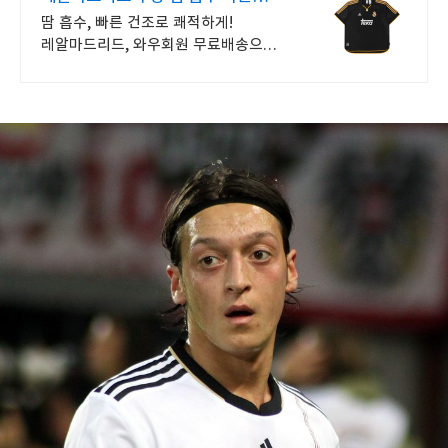
스포츠 이너
땀 흡수, 빠른 건조로 쾌적하게!
레알마드리드, 와우회원 무료배송으로
만나보세요.