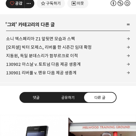
공감
구독하기
이웃
'
그외
' 카테고리의 다른 글
소니 엑스페리아 Z1 앞뒷면 모습과 스펙
[오피셜] 빅터 모제스, 리버풀 한 시즌간 임대 확정
지동원, 독일 분데스리가 함부르크로 이적
130902 아스날 v. 토트넘 다음 제공 생중계
130901 리버풀 v. 맨유 다음 제공 생중계
댓글
공유하기
다른 글
kjgsb