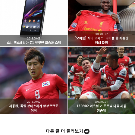
kjgsb 님의 블로그입니다.
구독하기
카카오톡
라인
트위터
구독하기
2013.09.02
[오피셜] 빅터 모제스, 리버풀 한 시즌간
2013.09.05
소니 엑스페리아 Z1 앞뒷면 모습과 스펙
임대 확정
카카오스토리
밴드
네이버 블로그
Pocke
2013.09.02
2013.09.01
지동원, 독일 분데스리가 함부르크로
130902 아스날 v. 토트넘 다음 제공
이적
생중계
다른 글 더 둘러보기