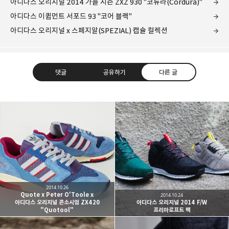
아디다스 오리지널 2014 가을 시즌 ZXZ 930 "코듀라(Cordura)"
아디다스 이큅먼트 서포드 93 "코어 블랙"
아디다스 오리지널 x 스페지알(SPEZIAL) 캡슐 컬렉션
댓글
공유하기
다른 글
kjgsb
kjgsb 님의 블로그입니다.
구독하기
카카오톡
라인
트위터
구독하기
2014.10.26
Quote x Peter O'Toole x
2014.10.24
아디다스 오리지널 콘소시엄 ZX420
아디다스 오리지널 2014 F/W
"Quotool"
프리마로프트 팩
카카오스토리
밴드
네이버 블로그
Pocke