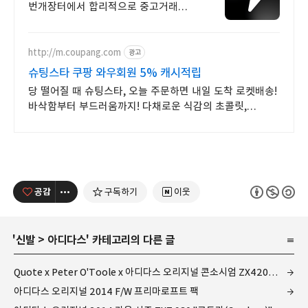
번개장터에서 합리적으로 중고거래
하세요 전국 각지에서 올라오는 전국구
최다 상품 매일 10만 개 이상의 신규
상품 업로드
http://m.coupang.com
광고
슈팅스타 쿠팡 와우회원 5% 캐시적립
당 떨어질 때 슈팅스타, 오늘 주문하면 내일 도착 로켓배송!
바삭함부터 부드러움까지! 다채로운 식감의 초콜릿,
경험하세요.
공감
구독하기
이웃
'
신발
>
아디다스
' 카테고리의 다른 글
Quote x Peter O'Toole x 아디다스 오리지널 콘소시엄 ZX420 "Quotool"
아디다스 오리지널 2014 F/W 프리마로프트 팩