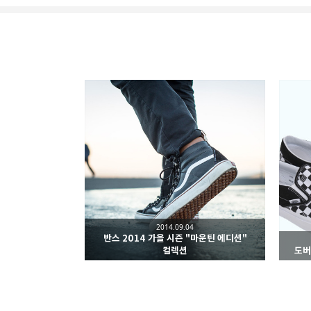
kjgsb
kjgsb 님의 블로그입니다.
구독하기
구독하기
2014.09.04
반스 2014 가을 시즌 "마운틴 에디션"
밴드
컬렉션
도버