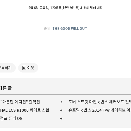
9월 6일 토요일, 120유로(16만 9천 원)에 해외 발매 예정
출처 :
THE GOOD WILL OUT
구독하기
이웃
다른 글
즌 "마운틴 에디션" 컬렉션
도버 스트릿 마켓 x 반스 체커보드 컬
AL LCS R1000 화이트 스완
슈프림 x 반스 2014 F/W 네이티브
펌프 퓨리 OG