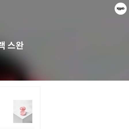
블랙 스완
kjgsb
kjgsb