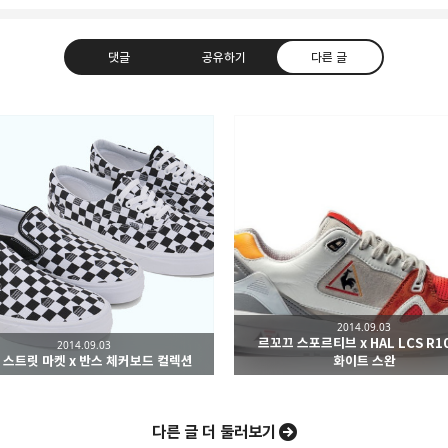
댓글
공유하기
다른 글
카카오톡
라인
트위터
Faceboo
2014.09.03
르꼬끄 스포르티브 x HAL LCS R1
2014.09.03
네이버 블로그
Pocket
Evernote
 스트릿 마켓 x 반스 체커보드 컬렉션
화이트 스완
다른 글 더 둘러보기