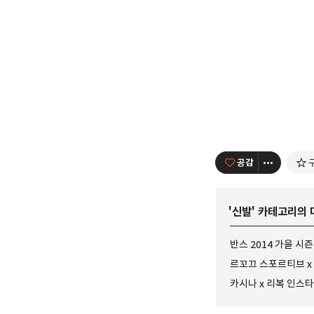
공감
'
신발
' 카테고리의 
반스 2014 가을 시
르꼬끄 스포르티브 x H
카시나 x 리복 인스타