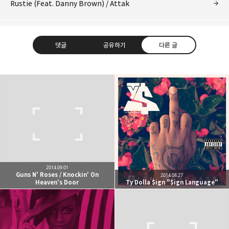
Rustie (Feat. Danny Brown) / Attak
댓글
공유하기
다른 글
kjgsb
kjgsb 님의 블로그입니다.
구독하기
카카오톡
라인
트위터
구독하기
2014.09.01
Guns N' Roses / Knockin' On
2014.08.27
Heaven's Door
Ty Dolla $ign "$ign Language"
카카오스토리
밴드
네이버 블로그
Pocke