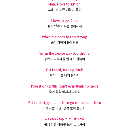
Man, I love to get on
그래
,
난
이런
기분이
좋아
I love to get 2 on
취해 있는
기분을
좋아하지
When the drink be too strong
술이 강하게 들어와도
When the tree be way too strong
강한 마리화나를 필 때도 말이야
Get faded, turn up, bruh
취하고
,
신 나게
놀아서
Pour it on up 'till I can't even think no more
술이 질릴
때까지
따라줘
Get ratchet, go dumb then go more dumb then
미친 사람
마냥
,
생각
없이
놀면서
We can keep it lit, let's roll
몹시
취한
상태를
느껴 보는거야