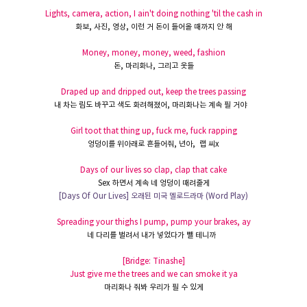
Lights, camera, action, I ain't doing nothing 'til the cash in
화보
,
사진
,
영상
,
이런 거
돈이
들어올
때까지
안 해
Money, money, money, weed, fashion
돈
,
마리화나
,
그리고
옷들
Draped up and dripped out, keep the trees passing
내 차는 림도 바꾸고 색도 화려해졌어
,
마리화나는 계속 필 거야
Girl toot that thing up, fuck me, fuck rapping
엉덩이를
위아래로
흔들어줘
,
년아
,
랩 씨
x
Days of our lives so clap, clap that cake
Sex
하면서 계속 네 엉덩이 때려줄게
[Days Of Our Lives]
오래된 미국 멜로드라마
(Word Play)
Spreading your thighs I pump, pump your brakes, ay
네 다리를
벌려서
내가
넣었다가
뺄 테니까
[Bridge: Tinashe]
Just give me the trees and we can smoke it ya
마리화나
줘봐
우리가
필
수
있게