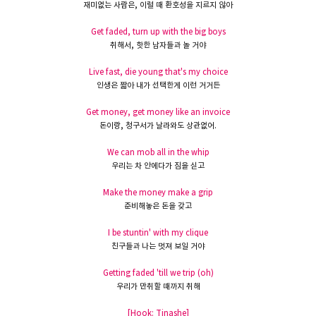
재미없는
사람은
,
이럴 때 환호성을
지르지
않아
Get faded, turn up with the big boys
취해서
,
핫한
남자들과
놀 거야
Live fast, die young that's my choice
인생은
짧아
내가
선택한게
이런 거거든
Get money, get money like an invoice
돈이랑
,
청구서가 날라와도 상관없어
.
We can mob all in the whip
우리는
차 안에다가
짐을
싣고
Make the money make a grip
준비해놓은 돈을
갖고
I be stuntin' with my clique
친구들과
나는
멋져 보일 거야
Getting faded 'till we trip (oh)
우리가
만취할
때까지
취해
[Hook: Tinashe]