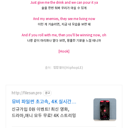
Just give me the drink and we can pour it ya
술을 한번
줘봐
우리가
마실
수
있게
And my enemies, they see me living now
이런 게
거슬리면
,
지금 내
모습을
보면
돼
And if you roll with me, then you'll be winning now, oh
나랑
같이
마리화나
말다 보면
,
황홀한
기분을
느낄
테니까
[Hook]
출처 :
힙합엘이(HiphopLE)
http://filesun.pro
광고
뮤비 파일썬 초고속, 4K 실시간
보기!
신규가입 0원 이벤트! 최신 영화,
드라마,애니 모두 무료! 4K 스트리밍