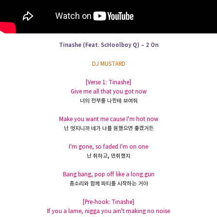
Tinashe (Feat. ScHoolboy Q) – 2 On
DJ MUSTARD
[Verse 1: Tinashe]
Give me all that you got now
너의
전부를
나한테
보여줘
Make you want me cause I'm hot now
난 멋지니까 네가
나를
원했으면
좋겠거든
I'm gone, so faded I'm on one
난
취하고
,
만취했지
Bang bang, pop off like a long gun
총소리와
함께
파티를
시작하는 거야
[Pre-hook: Tinashe]
If you a lame, nigga you ain't making no noise