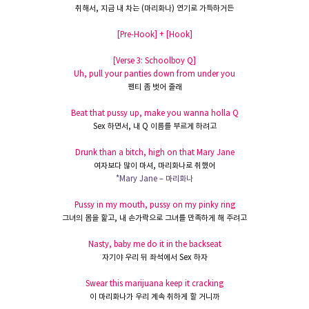
취해서
,
지금
내
차는
(
마리화나
)
연기로
가득하거든
[Pre-Hook] + [Hook]
[Verse 3: Schoolboy Q]
Uh, pull your panties down from under you
팬티
좀
벗어 줄래
Beat that pussy up, make you wanna holla Q
Sex
하면서
,
내
Q
이름를
부르게
하려고
Drunk than a bitch, high on that Mary Jane
여자보다
많이
마셔
,
마리화나로
취했어
*Mary Jane –
마리화나
Pussy in my mouth, pussy on my pinky ring
그녀의
몸을
핥고
,
내
손가락으로
그녀를
만족하게 해 주려고
Nasty, baby me do it in the backseat
자기야
우리
뒤 좌석에서
Sex
하자
Swear this marijuana keep it cracking
이
마리화나가
우리
계속
취하게
할 거니까